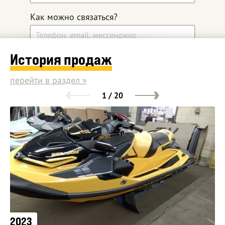
Как можно связаться?
История продаж
Какой автомобиль ищите?
перейти в раздел »
1 / 20
Дополнительные комментарии
Оставить заявку
2023