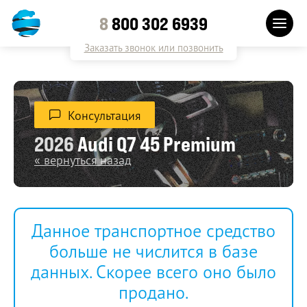
8
800 302 6939
Заказать звонок или позвонить
Консультация
2026
Audi Q7 45 Premium
« вернуться назад
Данное транспортное средство
больше не числится в базе
данных. Скорее всего оно было
продано.