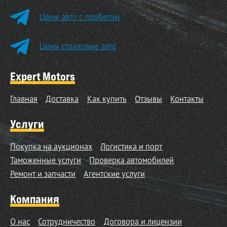
Цены авто с пробегом
Цены страховые авто
Expert Motors
Главная
Доставка
Как купить
Отзывы
Контакты
Услуги
Покупка на аукционах
Логистика и порт
Таможенные услуги
Проверка автомобилей
Ремонт и запчасти
Агентские услуги
Компания
О нас
Сотрудничество
Договора и лицензии