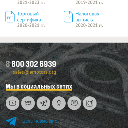
2021-2023 гг.
2019-2021 гг.
Торговый
Налоговая
PDF
PDF
сертификат
выписка
2020-2021 гг.
2020-2021 гг.
Оставить заявку
8
800 302 6939
sales@emotors.org
Мы в социальных сетях
Цены новые авто