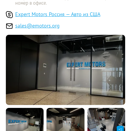
номер в офисе.
Expert Motors Россия — Авто из США
sales@emotors.org
+
1