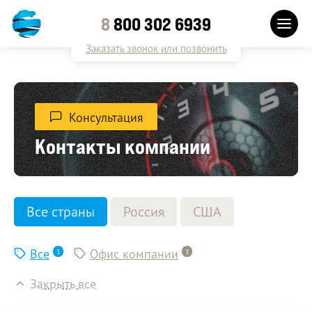
8
800 302 6939
Заказать звонок или позвонить
Консультация
Контакты компании
Все страны
Россия
США
Все
Офис компании
3
3
Закрыть все