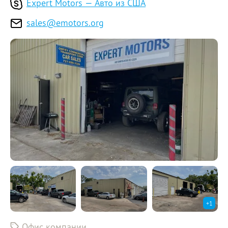
Expert Motors — Авто из США
sales@emotors.org
+
1
Офис компании