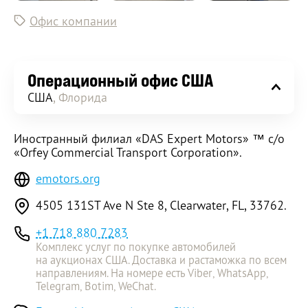
Офис компании
Операционный офис США
США
, Флорида
Иностранный филиал «DAS Expert Motors» ™ c/o
«Orfey Commercial Transport Corporation».
emotors.org
4505 131ST Ave N Ste 8, Clearwater, FL, 33762.
+1 718 880 7283
Комплекс услуг по покупке автомобилей
на аукционах США. Доставка и растаможка по всем
направлениям. На номере есть Viber, WhatsApp,
Telegram, Botim, WeChat.