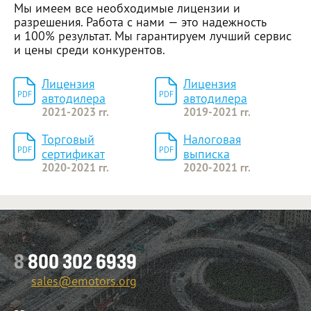
Мы имеем все необходимые лицензии и
разрешения. Работа с нами — это надежность
Дополнительные комментарии
и 100% результат. Мы гарантируем лучший сервис
и цены среди конкурентов.
Лицензия
Лицензия
PDF
PDF
автодилера
автодилера
2021-2023 гг.
2019-2021 гг.
Торговый
Налоговая
PDF
PDF
сертификат
выписка
2020-2021 гг.
2020-2021 гг.
Оставить заявку
8
800 302 6939
sales@emotors.org