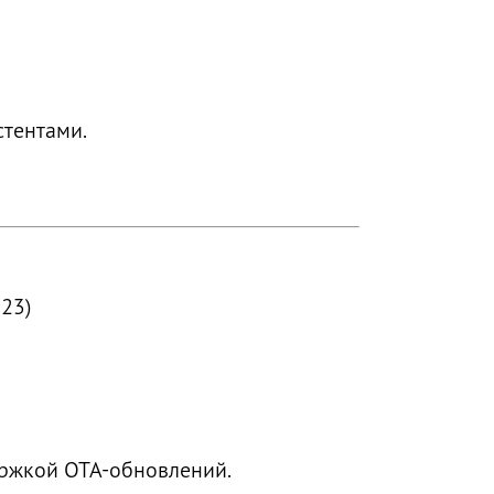
стентами.
023)
держкой OTA-обновлений.