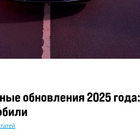
пные обновления 2025 года
обили
статей