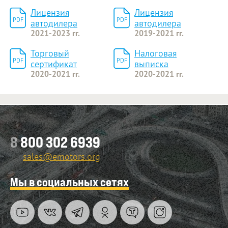
Лицензия
Лицензия
PDF
PDF
автодилера
автодилера
2021-2023 гг.
2019-2021 гг.
Торговый
Налоговая
PDF
PDF
сертификат
выписка
2020-2021 гг.
2020-2021 гг.
Оставить заявку
8
800 302 6939
sales@emotors.org
Мы в социальных сетях