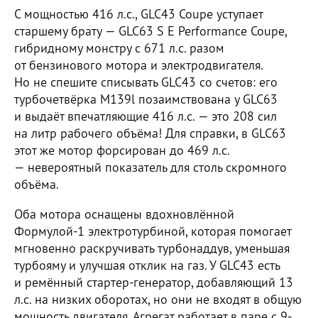
С мощностью 416 л.с., GLC43 Coupe уступает
старшему брату — GLC63 S E Performance Coupe,
гибридному монстру с 671 л.с. разом
от бензинового мотора и электродвигателя.
Но не спешите списывать GLC43 со счетов: его
турбочетвёрка M139l позаимствована у GLC63
и выдаёт впечатляющие 416 л.с. — это 208 сил
на литр рабочего объёма! Для справки, в GLC63
этот же мотор форсирован до 469 л.с.
— невероятный показатель для столь скромного
объёма.
Оба мотора оснащены вдохновлённой
Формулой-1 электротурбиной, которая помогает
мгновенно раскручивать турбонаддув, уменьшая
турбояму и улучшая отклик на газ. У GLC43 есть
и ремённый стартер-генератор, добавляющий 13
л.с. на низких оборотах, но они не входят в общую
мощность двигателя. Агрегат работает в паре с 9-