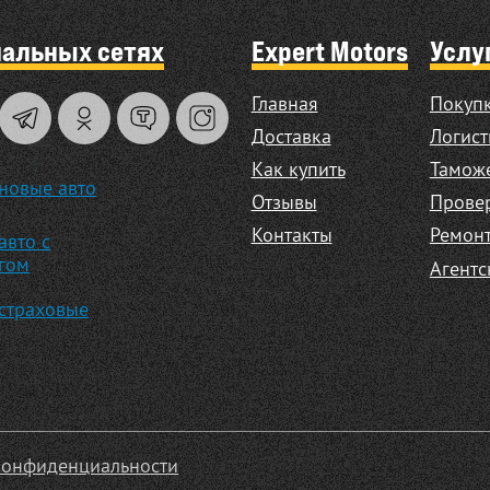
иальных сетях
Expert Motors
Услу
Главная
Покупк
Доставка
Логист
Как купить
Таможе
новые авто
Отзывы
Прове
Контакты
Ремонт
авто с
гом
Агентс
страховые
конфиденциальности