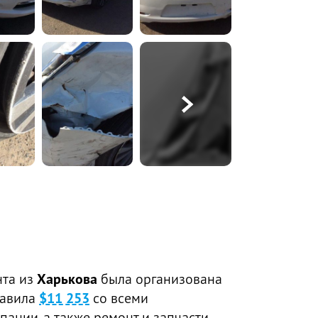
нта из
Харькова
была организована
тавила
$11 253
со всеми
пании, а также ремонт и запчасти