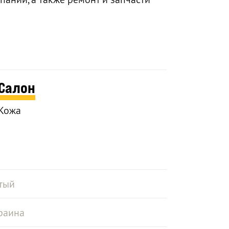
Салон
Кожа
тый
раина