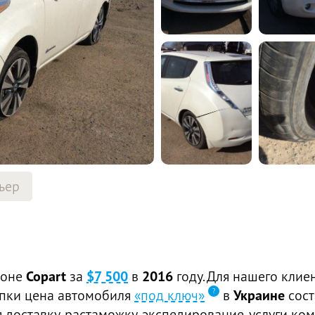
ьер
ионе
Copart
за
$7 500
в
2016
году. Для нашего клие
купки цена автомобиля
«под ключ»
в
Украине
сос
доставку, растаможку, экспедирование, услуги ком