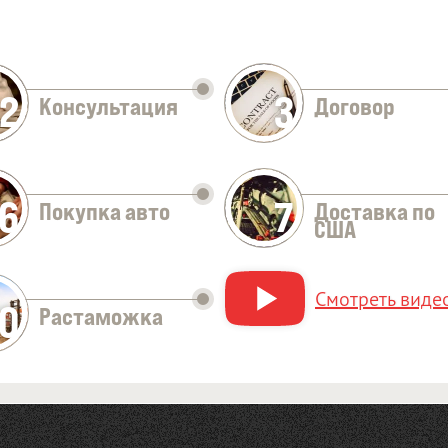
2
3
Консультация
Договор
Оставить заявку
6
7
Покупка авто
Доставка по
США
Смотреть видео
10
Растаможка