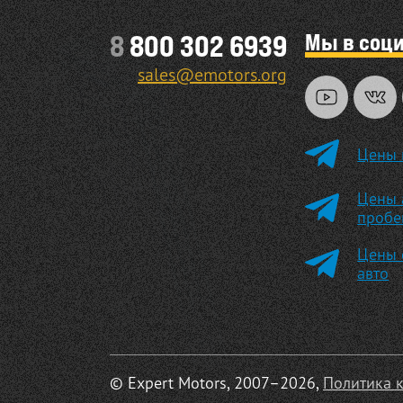
Мы в соц
8
800 302 6939
sales@emotors.org
Цены 
Цены 
пробе
Цены 
авто
© Expert Motors, 2007–2026,
Политика 