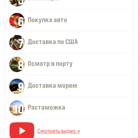
6
Покупка авто
7
Доставка по США
8
Осмотр в порту
9
Доставка морем
10
Растаможка
Смотреть видео »