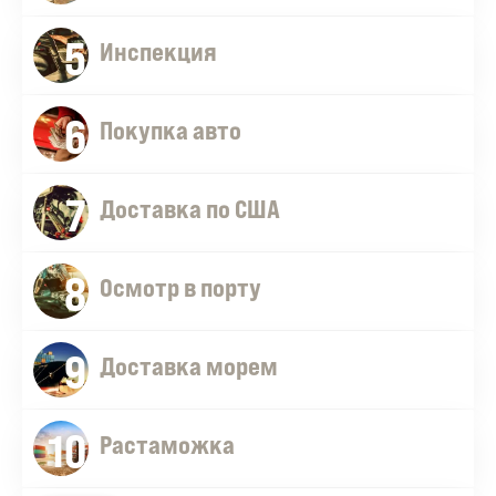
5
Инспекция
6
Покупка авто
7
Доставка по США
8
Осмотр в порту
9
Доставка морем
10
Растаможка