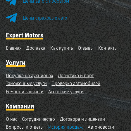
Цены авто с пробегом
Цены страховые авто
Expert Motors
Главная
Доставка
Как купить
Отзывы
Контакты
Услуги
Покупка на аукционах
Логистика и порт
Таможенные услуги
Проверка автомобилей
Ремонт и запчасти
Агентские услуги
Компания
О нас
Сотрудничество
Договора и лицензии
Вопросы и ответы
История продаж
Автоновости