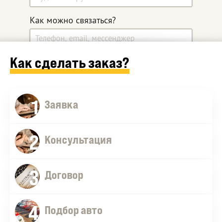
Как можно связаться?
Как сделать заказ?
Какой автомобиль ищите?
1
Дополнительные комментарии
Заявка
2
Консультация
3
Договор
4
Оставить заявку
Подбор авто