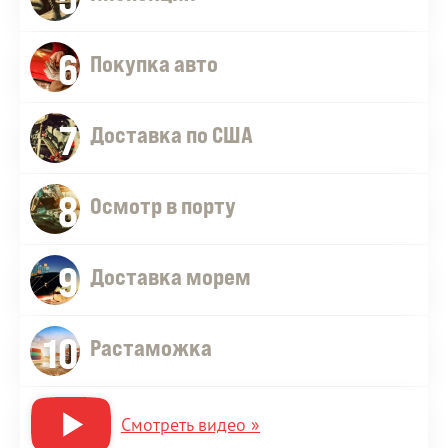
6
Покупка авто
7
Доставка по США
8
Осмотр в порту
9
Доставка морем
10
Растаможка
Смотреть видео »