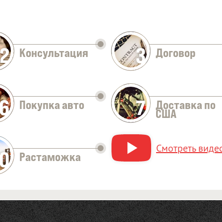
2
3
Консультация
Договор
Оставить заявку
6
7
Покупка авто
Доставка по
США
Смотреть видео
10
Растаможка