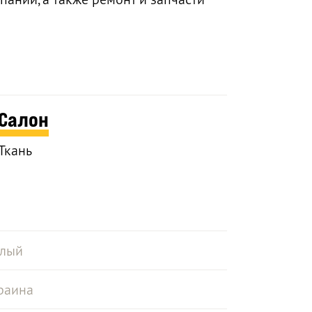
Салон
Ткань
лый
раина