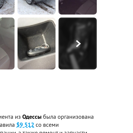
иента из
Одессы
была организована
тавила
$9 512
со всеми
пании, а также ремонт и запчасти