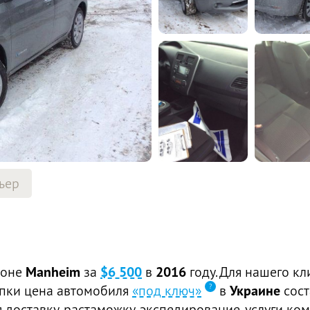
ьер
ионе
Manheim
за
$6 500
в
2016
году. Для нашего кл
купки цена автомобиля
«под ключ»
в
Украине
сос
доставку, растаможку, экспедирование, услуги ком