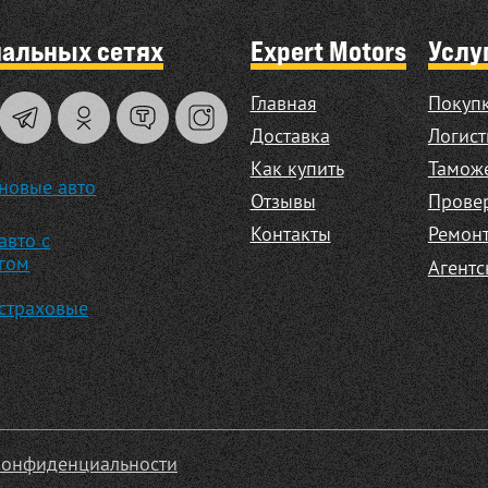
иальных сетях
Expert Motors
Услу
Главная
Покупк
Доставка
Логист
Как купить
Таможе
новые авто
Отзывы
Прове
Контакты
Ремонт
авто с
гом
Агентс
страховые
конфиденциальности