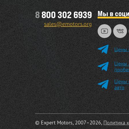
Мы в соц
8
800 302 6939
sales@emotors.org
Цены 
Цены 
пробе
Цены 
авто
© Expert Motors, 2007–2026,
Политика 