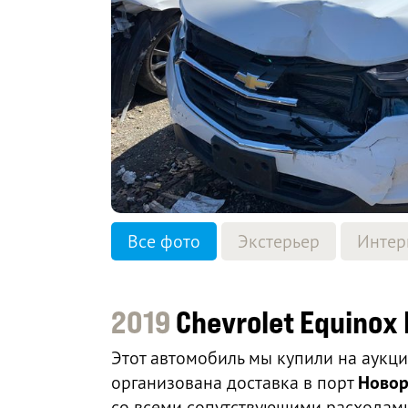
Все фото
Экстерьер
Интер
2019
Chevrolet Equinox 
Этот автомобиль мы купили на аукц
организована доставка в порт
Новор
со всеми сопутствующими расходами,