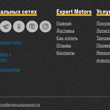
иальных сетях
Expert Motors
Услу
Главная
Покупк
Доставка
Логист
Как купить
Таможе
новые авто
Отзывы
Прове
Контакты
Ремонт
авто с
гом
Агентс
страховые
конфиденциальности