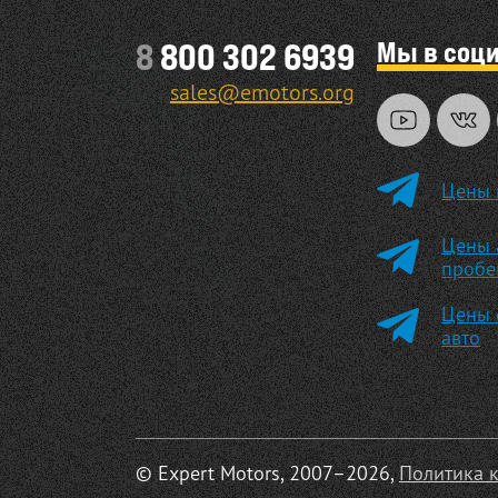
Мы в соц
8
800 302 6939
sales@emotors.org
Цены 
Цены 
пробе
Цены 
авто
© Expert Motors, 2007–2026,
Политика 