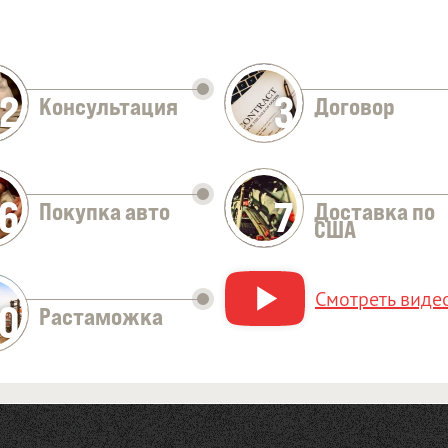
2
3
Консультация
Договор
Оставить заявку
6
7
Покупка авто
Доставка по
США
Смотреть видео
10
Растаможка