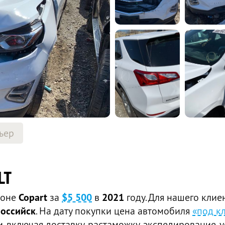
ьер
LT
ионе
Copart
за
$5 500
в
2021
году. Для нашего клие
оссийск
. На дату покупки цена автомобиля
«под к
 включая доставку, растаможку, экспедирование, у