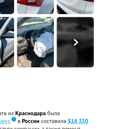
нта из
Краснодара
была
люч»
в
России
составила
$18 350
слуги компании, а также ремонт