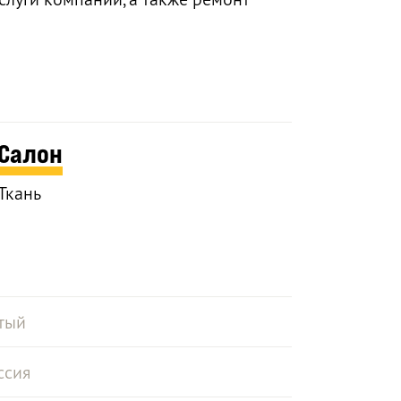
Салон
Ткань
тый
ссия