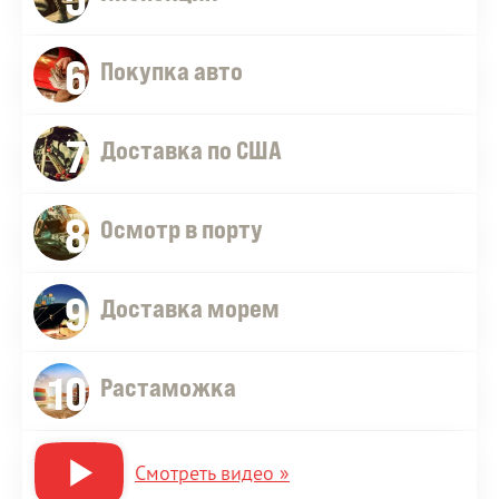
6
Покупка авто
7
Доставка по США
8
Осмотр в порту
9
Доставка морем
10
Растаможка
Смотреть видео »