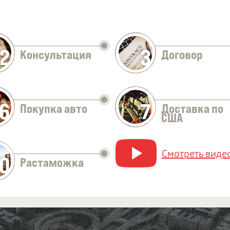
2
3
Консультация
Договор
Оставить заявку
6
7
Покупка авто
Доставка по
США
Смотреть видео
10
Растаможка