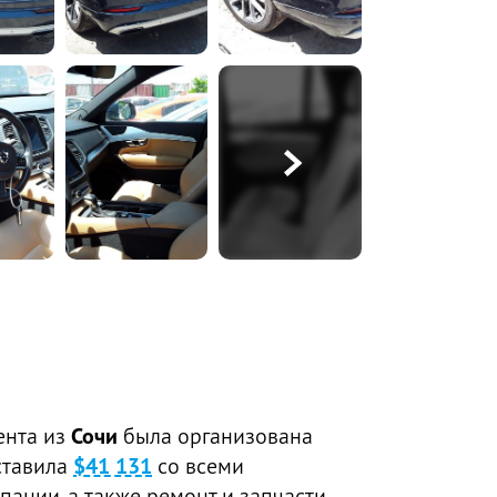
ента из
Сочи
была организована
ставила
$41 131
со всеми
пании, а также ремонт и запчасти