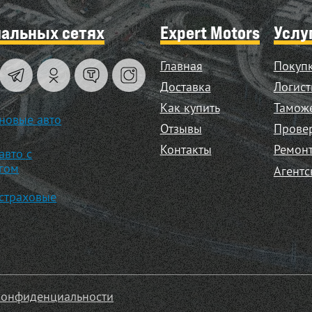
иальных сетях
Expert Motors
Услу
Главная
Покупк
Доставка
Логист
Как купить
Таможе
новые авто
Отзывы
Прове
Контакты
Ремонт
авто с
гом
Агентс
страховые
конфиденциальности