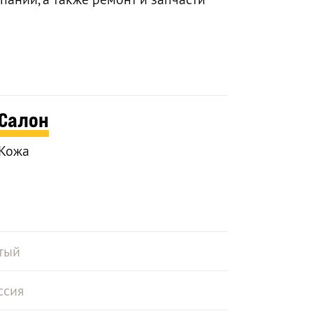
Салон
Кожа
тый
ссия