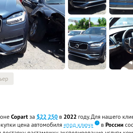
ьер
ионе
Copart
за
$22 250
в
2022
году. Для нашего кли
покупки цена автомобиля
«под ключ»
в
России
со
доставку, растаможку, экспедирование, услуги ком