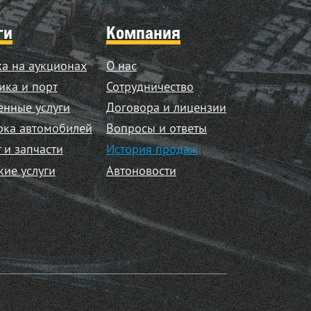
ги
Компания
а на аукционах
О нас
ика и порт
Сотрудничество
нные услуги
Договора и лицензии
рка автомобилей
Вопросы и ответы
 и запчасти
История продаж
кие услуги
Автоновости