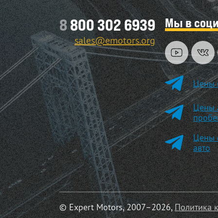
Мы в соц
8
800 302 6939
sales@emotors.org
Цены 
Цены 
пробе
Цены 
авто
© Expert Motors, 2007–2026,
Политика 