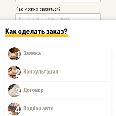
Как можно связаться?
Как сделать заказ?
Какой автомобиль ищите?
1
Дополнительные комментарии
Заявка
2
Консультация
3
Договор
4
Оставить заявку
Подбор авто