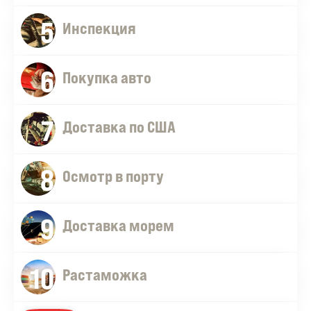
5
Инспекция
6
Покупка авто
7
Доставка по США
8
Осмотр в порту
9
Доставка морем
10
Растаможка