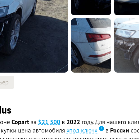
ьер
lus
ионе
Copart
за
$21 500
в
2022
году. Для нашего кли
покупки цена автомобиля
«под ключ»
в
России
со
доставку, растаможку, экспедирование, услуги ком