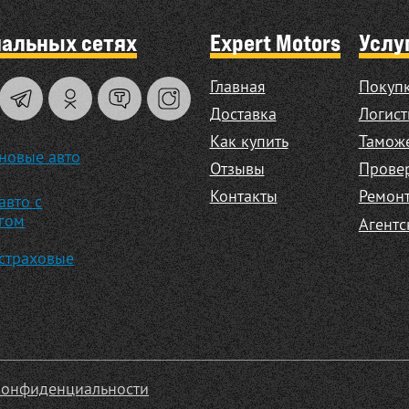
иальных сетях
Expert Motors
Услу
Главная
Покупк
Доставка
Логист
Как купить
Таможе
новые авто
Отзывы
Прове
Контакты
Ремонт
авто с
гом
Агентс
страховые
конфиденциальности