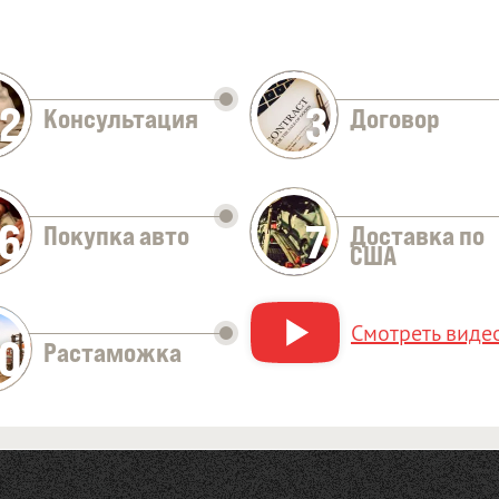
2
3
Консультация
Договор
Оставить заявку
6
7
Покупка авто
Доставка по
США
Смотреть видео
10
Растаможка