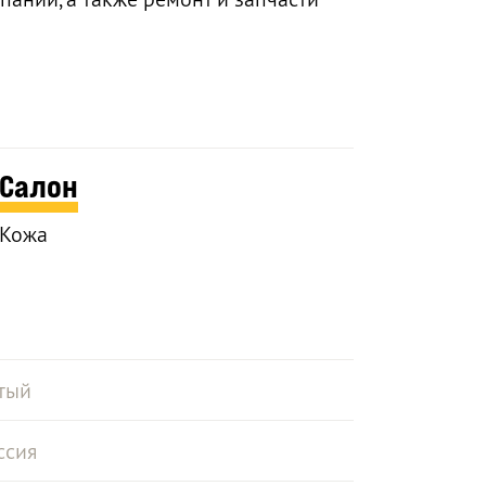
Салон
Кожа
тый
ссия