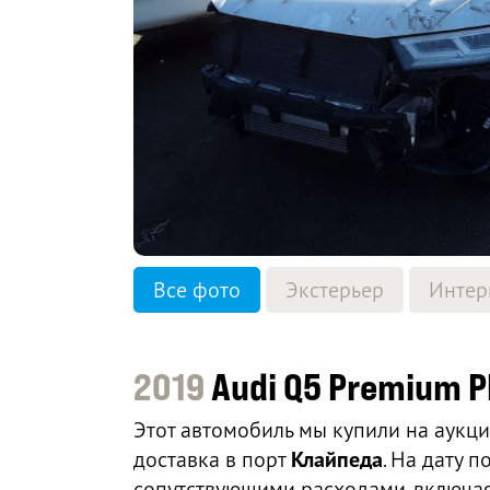
Все фото
Экстерьер
Интер
2019
Audi Q5 Premium P
Этот автомобиль мы купили на аукц
доставка в порт
Клайпеда
. На дату 
сопутствующими расходами, включая 