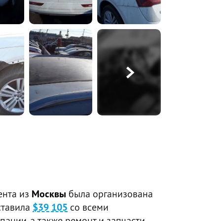
ента из
Москвы
была организована
ставила
$39 105
со всеми
пании, а также ремонт и запчасти