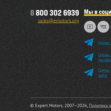
Мы в соц
8
800 302 6939
sales@emotors.org
Цены 
Цены 
пробе
Цены 
авто
© Expert Motors, 2007–2026,
Политика 