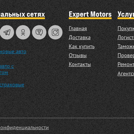
иальных сетях
Expert Motors
Услу
Главная
Покупк
Доставка
Логист
Как купить
Таможе
новые авто
Отзывы
Прове
Контакты
Ремонт
авто с
гом
Агентс
страховые
конфиденциальности