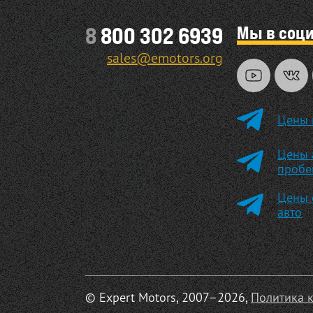
Мы в соц
8
800 302 6939
sales@emotors.org
Цены 
Цены 
пробе
Цены 
авто
© Expert Motors, 2007–2026,
Политика 