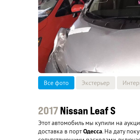
Все фото
Экстерьер
Интер
2017
Nissan Leaf S
Этот автомобиль мы купили на аукц
доставка в порт
Одесса
. На дату по
сопутствующими расходами, включая 