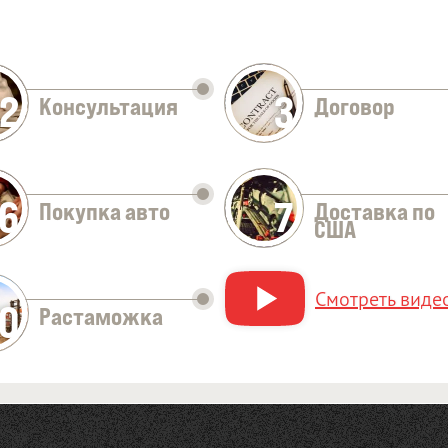
2
3
Консультация
Договор
Оставить заявку
6
7
Покупка авто
Доставка по
США
Смотреть видео
10
Растаможка