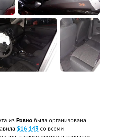
нта из
Ровно
была организована
тавила
$16 143
со всеми
пании, а также ремонт и запчасти