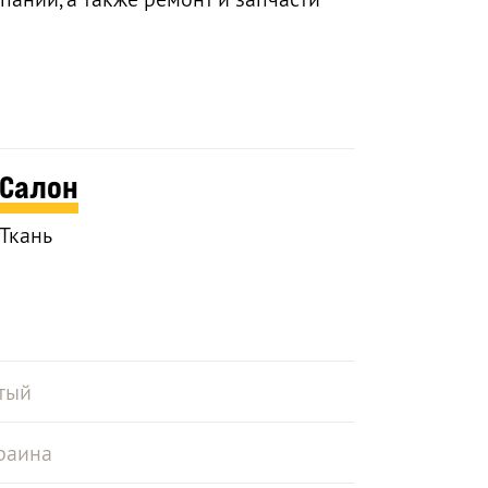
Салон
Ткань
тый
раина