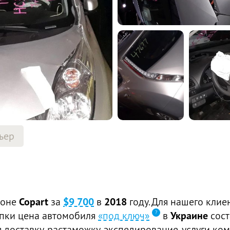
ьер
ионе
Copart
за
$9 700
в
2018
году. Для нашего клие
купки цена автомобиля
«под ключ»
в
Украине
сос
доставку, растаможку, экспедирование, услуги ком