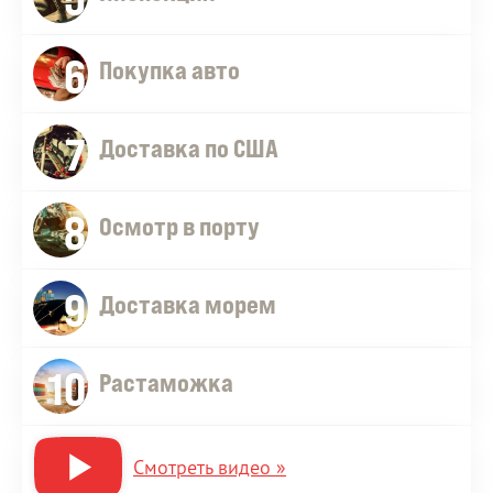
6
Покупка авто
7
Доставка по США
8
Осмотр в порту
9
Доставка морем
10
Растаможка
Смотреть видео »