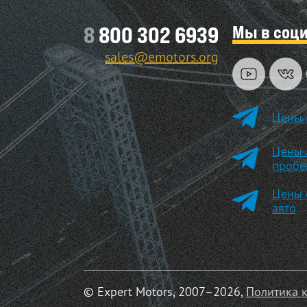
Мы в соц
8
800 302 6939
sales@emotors.org
Цены 
Цены 
пробе
Цены 
авто
© Expert Motors, 2007–2026,
Политика 