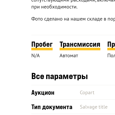
при необходимости.
Фото сделано на нашем складе в по
Пробег
Трансмиссия
П
N/A
Автомат
По
Все параметры
Аукцион
Copart
Тип документа
Salvage title