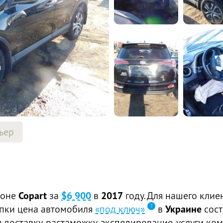
ьер
ионе
Copart
за
$6 900
в
2017
году. Для нашего клие
купки цена автомобиля
«под ключ»
в
Украине
сос
доставку, растаможку, экспедирование, услуги ком