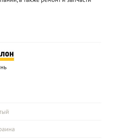
алон
ань
тый
раина