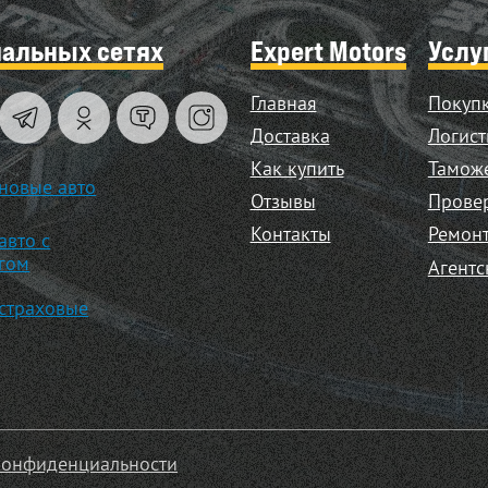
иальных сетях
Expert Motors
Услу
Главная
Покупк
Доставка
Логист
Как купить
Таможе
новые авто
Отзывы
Прове
Контакты
Ремонт
авто с
гом
Агентс
страховые
конфиденциальности