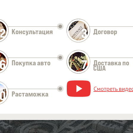
2
3
Консультация
Договор
Оставить заявку
6
7
Покупка авто
Доставка по
США
Смотреть видео
10
Растаможка