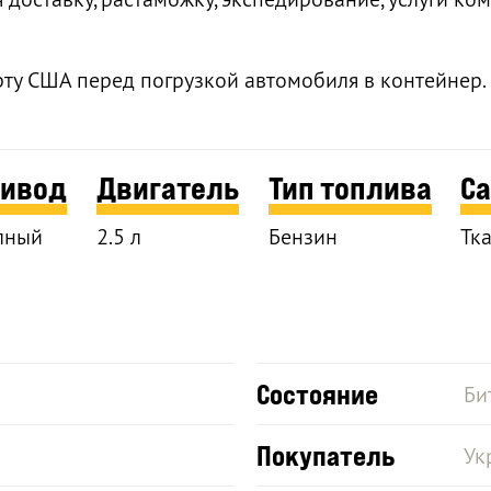
рту США перед погрузкой автомобиля в контейнер.
ривод
Двигатель
Тип топлива
С
лный
2.5 л
Бензин
Тк
Состояние
Би
Покупатель
Ук