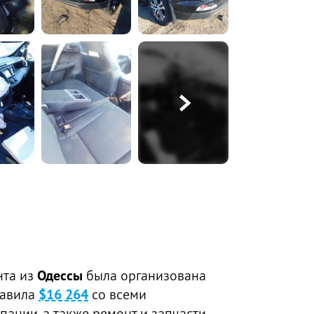
нта из
Одессы
была организована
тавила
$16 264
со всеми
пании, а также ремонт и запчасти