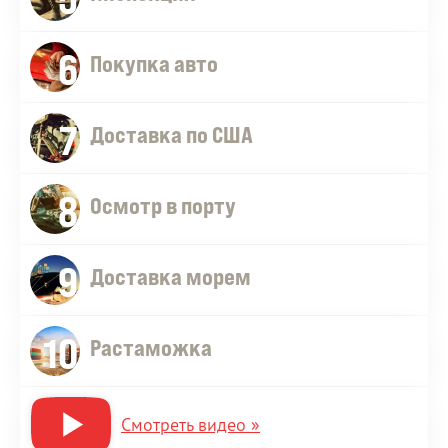
6
Покупка авто
7
Доставка по США
8
Осмотр в порту
9
Доставка морем
10
Растаможка
Смотреть видео »