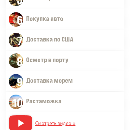
6
Покупка авто
7
Доставка по США
8
Осмотр в порту
9
Доставка морем
10
Растаможка
Смотреть видео »