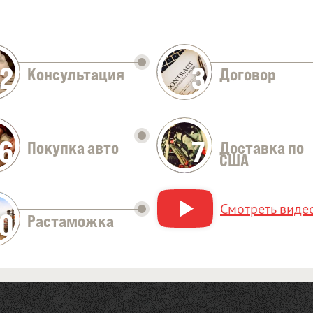
2
3
Консультация
Договор
Оставить заявку
6
7
Покупка авто
Доставка по
США
Смотреть видео
10
Растаможка