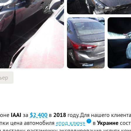
ьер
ионе
IAAI
за
$2 400
в
2018
году. Для нашего клиент
купки цена автомобиля
«под ключ»
в
Украине
сос
доставку, растаможку, экспедирование, услуги ком