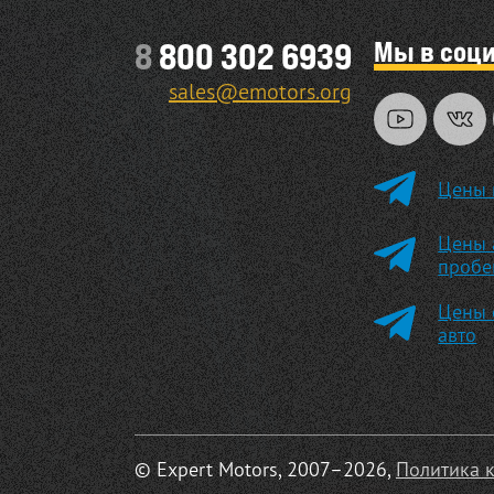
Мы в соц
8
800 302 6939
sales@emotors.org
Цены 
Цены 
пробе
Цены 
авто
© Expert Motors, 2007–2026,
Политика 