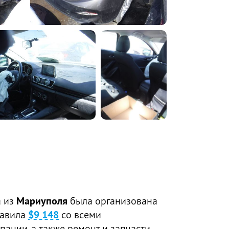
а из
Мариуполя
была организована
тавила
$9 148
со всеми
пании, а также ремонт и запчасти