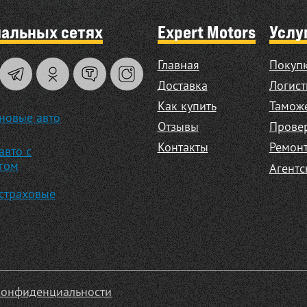
иальных сетях
Expert Motors
Услу
Главная
Покупк
Доставка
Логист
Как купить
Таможе
новые авто
Отзывы
Прове
Контакты
Ремонт
авто с
гом
Агентс
страховые
конфиденциальности