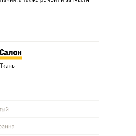
Салон
Ткань
тый
раина