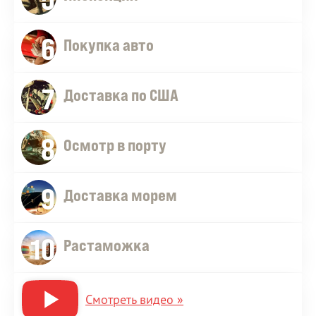
6
Покупка авто
7
Доставка по США
8
Осмотр в порту
9
Доставка морем
10
Растаможка
Смотреть видео »