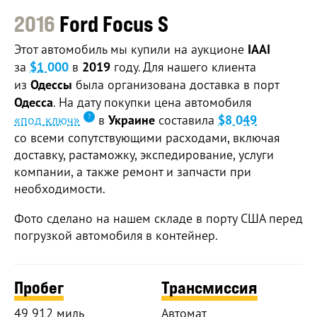
2016
Ford Focus S
Этот автомобиль мы купили на аукционе
IAAI
за
$1 000
в
2019
году. Для нашего клиента
из
Одессы
была организована доставка в порт
Одесса
. На дату покупки цена автомобиля
«под ключ»
в
Украине
составила
$8 049
со всеми сопутствующими расходами, включая
доставку, растаможку, экспедирование, услуги
компании, а также ремонт и запчасти при
необходимости.
Фото сделано на нашем складе в порту США перед
погрузкой автомобиля в контейнер.
Пробег
Трансмиссия
49 912 миль
Автомат