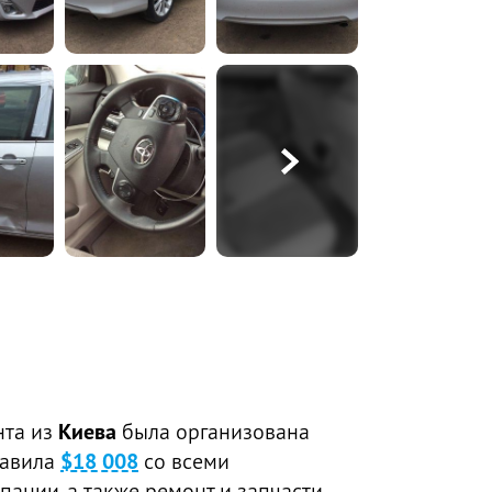
нта из
Киева
была организована
тавила
$18 008
со всеми
пании, а также ремонт и запчасти