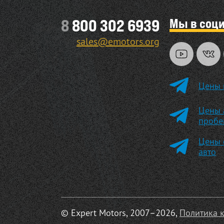
Мы в соц
8
800 302 6939
sales@emotors.org
Цены 
Цены 
пробе
Цены 
авто
© Expert Motors, 2007–2026,
Политика 