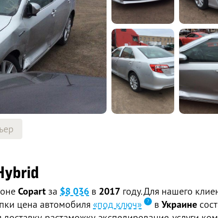
ьер
Hybrid
ионе
Copart
за
$8 036
в
2017
году. Для нашего клие
купки цена автомобиля
«под ключ»
в
Украине
сос
доставку, растаможку, экспедирование, услуги ком