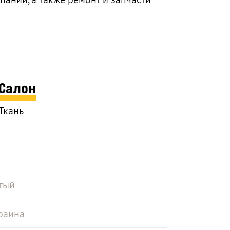
Салон
Ткань
тый
раина