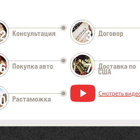
2
3
Консультация
Договор
Оставить заявку
6
7
Покупка авто
Доставка по
США
Смотреть видео
10
Растаможка