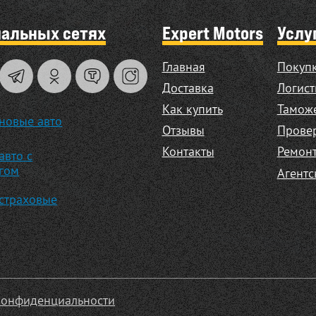
иальных сетях
Expert Motors
Услу
Главная
Покупк
Доставка
Логист
Как купить
Таможе
новые авто
Отзывы
Прове
Контакты
Ремонт
авто с
гом
Агентс
страховые
конфиденциальности