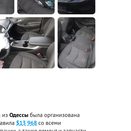
а из
Одессы
была организована
тавила
$13 968
со всеми
пании, а также ремонт и запчасти