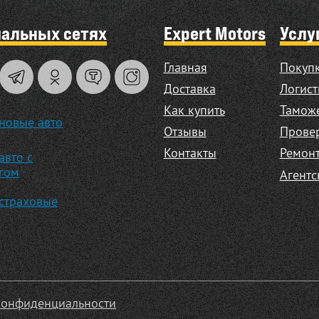
иальных сетях
Expert Motors
Услу
Главная
Покупк
Доставка
Логист
Как купить
Таможе
новые авто
Отзывы
Прове
Контакты
Ремонт
авто с
гом
Агентс
страховые
конфиденциальности