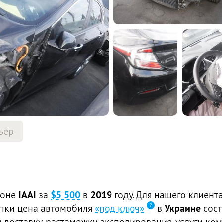
ьер
ионе
IAAI
за
$5 500
в
2019
году. Для нашего клиент
купки цена автомобиля
«под ключ»
в
Украине
сос
доставку, растаможку, экспедирование, услуги ком