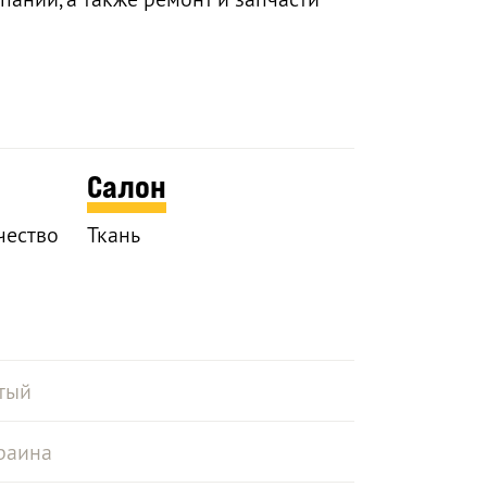
Салон
чество
Ткань
тый
раина