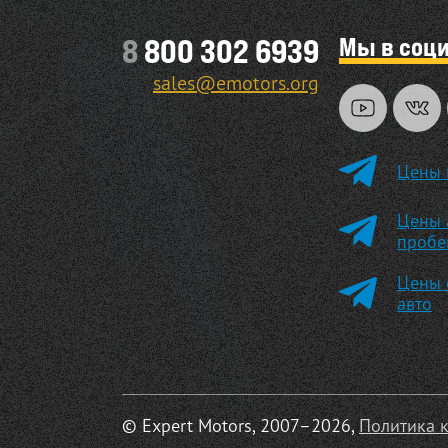
Мы в соц
8
800 302 6939
sales@emotors.org
Цены 
Цены 
пробе
Цены 
авто
© Expert Motors, 2007–2026,
Политика 