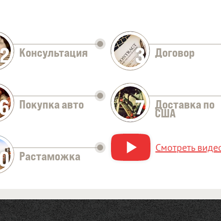
2
3
Консультация
Договор
Оставить заявку
6
7
Покупка авто
Доставка по
США
Смотреть видео
10
Растаможка