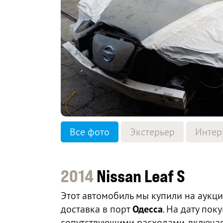
Все фото
Экстерьер
Интер
2014
Nissan Leaf S
Этот автомобиль мы купили на аукц
доставка в порт
Одесса
. На дату по
сопутствующими расходами, включая 