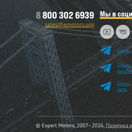
Мы в соц
8
800 302 6939
sales@emotors.org
Цены 
Цены 
пробе
Цены 
авто
© Expert Motors, 2007–2026,
Политика 