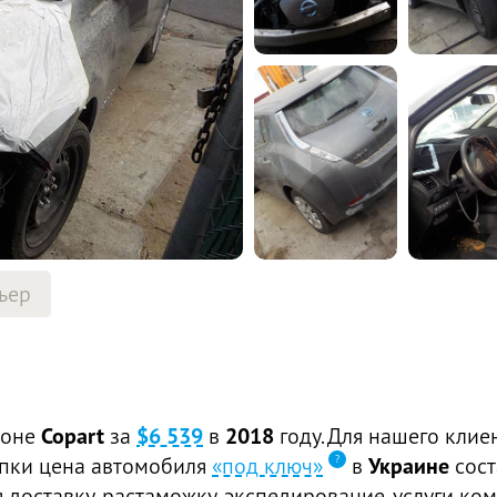
ьер
ионе
Copart
за
$6 539
в
2018
году. Для нашего клие
купки цена автомобиля
«под ключ»
в
Украине
сос
доставку, растаможку, экспедирование, услуги ком