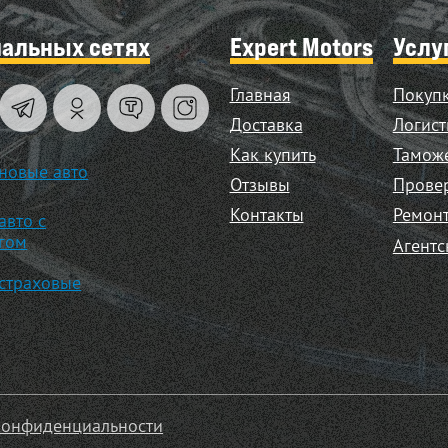
иальных сетях
Expert Motors
Услу
Главная
Покупк
Доставка
Логист
Как купить
Таможе
новые авто
Отзывы
Прове
Контакты
Ремонт
авто с
гом
Агентс
страховые
конфиденциальности