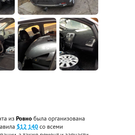
нта из
Ровно
была организована
тавила
$12 140
со всеми
пании, а также ремонт и запчасти