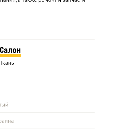
Салон
Ткань
тый
раина