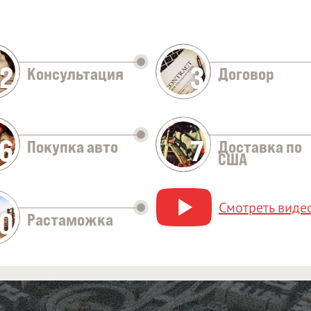
2
3
Консультация
Договор
Оставить заявку
6
7
Покупка авто
Доставка по
США
Смотреть видео
10
Растаможка