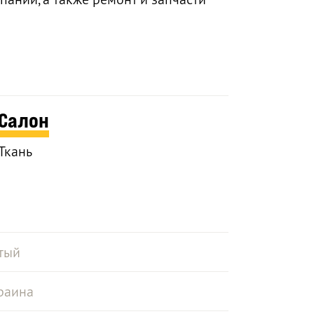
Салон
Ткань
тый
раина