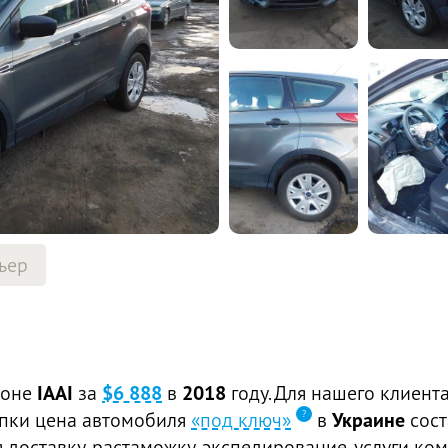
ьер
ионе
IAAI
за
$6 888
в
2018
году. Для нашего клиент
купки цена автомобиля
«под ключ»
в
Украине
сос
доставку, растаможку, экспедирование, услуги ком