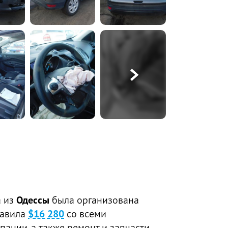
а из
Одессы
была организована
тавила
$16 280
со всеми
пании, а также ремонт и запчасти