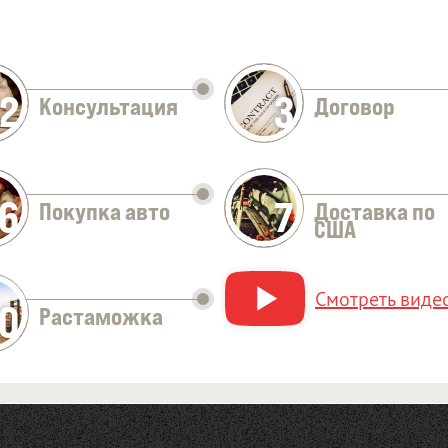
2
3
Консультация
Договор
Оставить заявку
6
7
Покупка авто
Доставка по
США
Смотреть видео
10
Растаможка