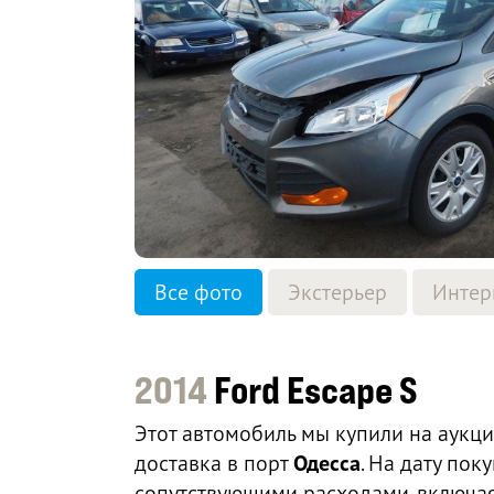
Все фото
Экстерьер
Интер
2014
Ford Escape S
Этот автомобиль мы купили на аукц
доставка в порт
Одесса
. На дату по
сопутствующими расходами, включая 