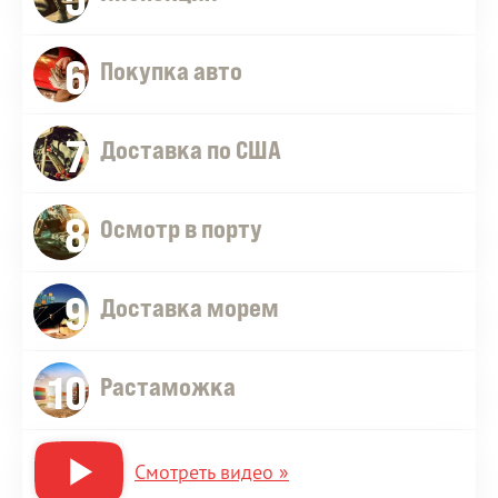
6
Покупка авто
7
Доставка по США
8
Осмотр в порту
9
Доставка морем
10
Растаможка
Смотреть видео »