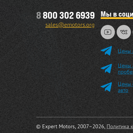
Мы в соц
8
800 302 6939
sales@emotors.org
Цены 
Цены 
пробе
Цены 
авто
© Expert Motors, 2007–2026,
Политика 