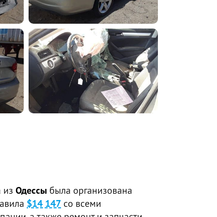
а из
Одессы
была организована
тавила
$14 147
со всеми
пании, а также ремонт и запчасти