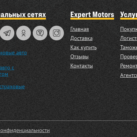
иальных сетях
Expert Motors
Услу
Главная
Покупк
Доставка
Логист
Как купить
Таможе
новые авто
Отзывы
Прове
Контакты
Ремонт
авто с
гом
Агентс
страховые
конфиденциальности