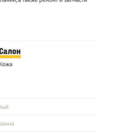
Салон
Кожа
тый
раина