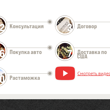
2
3
Консультация
Договор
Оставить заявку
6
7
Покупка авто
Доставка по
США
Смотреть видео
10
Растаможка