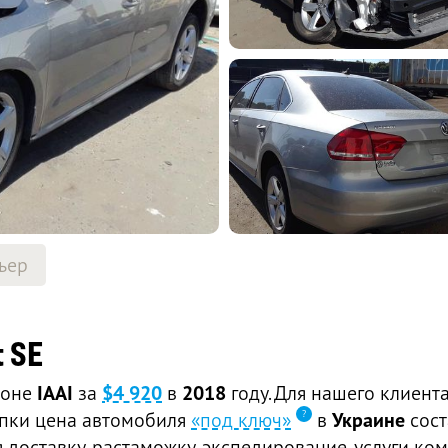
ьер
 SE
ионе
IAAI
за
$4 920
в
2018
году. Для нашего клиент
купки цена автомобиля
«под ключ»
в
Украине
сос
доставку, растаможку, экспедирование, услуги ком