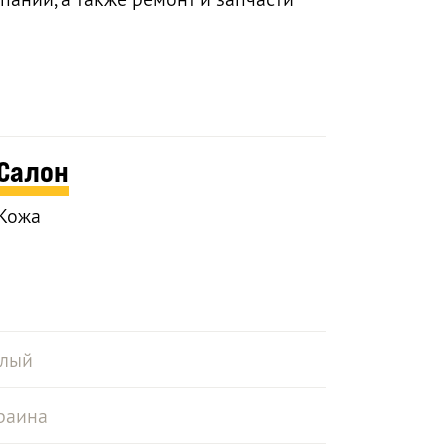
Салон
Кожа
лый
раина