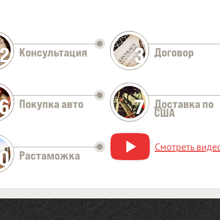
2
3
Консультация
Договор
Оставить заявку
6
7
Покупка авто
Доставка по
США
Смотреть видео
10
Растаможка