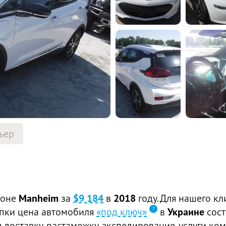
ьер
ионе
Manheim
за
$9 184
в
2018
году. Для нашего кл
купки цена автомобиля
«под ключ»
в
Украине
сос
доставку, растаможку, экспедирование, услуги ком