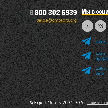
Мы в соц
8
800 302 6939
sales@emotors.org
Цены 
Цены 
пробе
Цены 
авто
© Expert Motors, 2007–2026,
Политика 