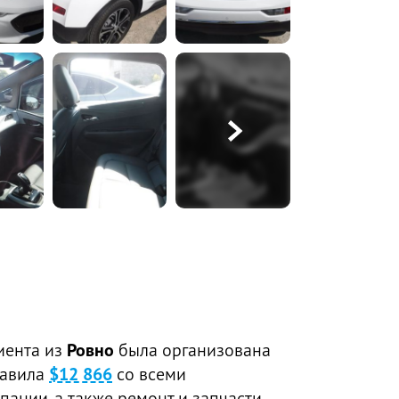
иента из
Ровно
была организована
тавила
$12 866
со всеми
пании, а также ремонт и запчасти