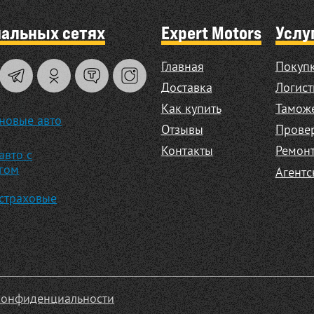
иальных сетях
Expert Motors
Услу
Главная
Покупк
Доставка
Логист
Как купить
Таможе
новые авто
Отзывы
Прове
Контакты
Ремонт
авто с
гом
Агентс
страховые
конфиденциальности