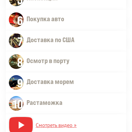
6
Покупка авто
7
Доставка по США
8
Осмотр в порту
9
Доставка морем
10
Растаможка
Смотреть видео »