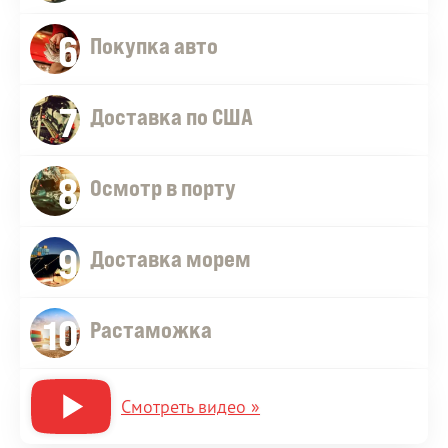
6
Покупка авто
7
Доставка по США
8
Осмотр в порту
9
Доставка морем
10
Растаможка
Смотреть видео »