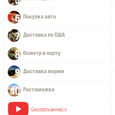
6
Покупка авто
7
Доставка по США
8
Осмотр в порту
9
Доставка морем
10
Растаможка
Смотреть видео »