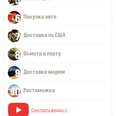
6
Покупка авто
7
Доставка по США
8
Осмотр в порту
9
Доставка морем
10
Растаможка
Смотреть видео »