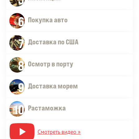
6
Покупка авто
7
Доставка по США
8
Осмотр в порту
9
Доставка морем
10
Растаможка
Смотреть видео »