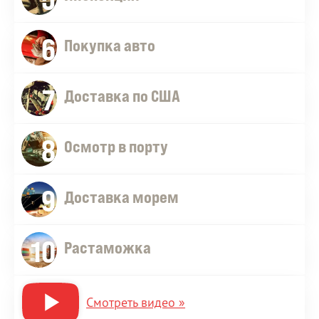
6
Покупка авто
7
Доставка по США
8
Осмотр в порту
9
Доставка морем
10
Растаможка
Смотреть видео »