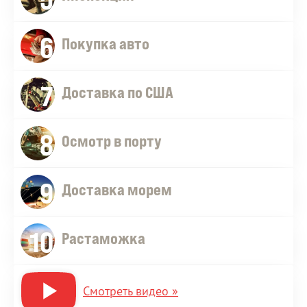
6
Покупка авто
7
Доставка по США
8
Осмотр в порту
9
Доставка морем
10
Растаможка
Смотреть видео »