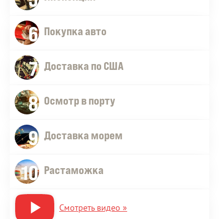
6
Покупка авто
7
Доставка по США
8
Осмотр в порту
9
Доставка морем
10
Растаможка
Смотреть видео »