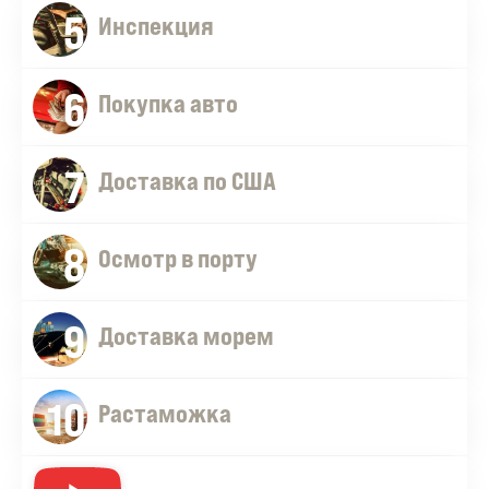
5
Инспекция
6
Покупка авто
7
Доставка по США
8
Осмотр в порту
9
Доставка морем
10
Растаможка