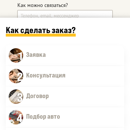
Как можно связаться?
Как сделать заказ?
Какой автомобиль ищите?
1
Дополнительные комментарии
Заявка
2
Консультация
3
Договор
4
Оставить заявку
Подбор авто