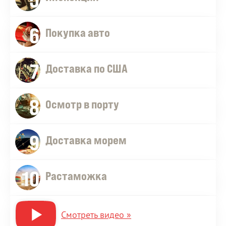
6
Покупка авто
7
Доставка по США
8
Осмотр в порту
9
Доставка морем
10
Растаможка
Смотреть видео »