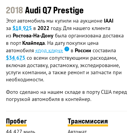
2018
Audi Q7 Prestige
Этот автомобиль мы купили на аукционе
IAAI
за
$18 925
в
2022
году. Для нашего клиента
из
Ростова-На-Дону
была организована доставка
в порт
Клайпеда
. На дату покупки цена
автомобиля
«под ключ»
в
России
составила
$34 675
со всеми сопутствующими расходами,
включая доставку, растаможку, экспедирование,
услуги компании, а также ремонт и запчасти при
необходимости.
Фото сделано на нашем складе в порту США перед
погрузкой автомобиля в контейнер.
Пробег
Трансмиссия
44 427 миль
Автомат