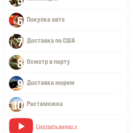
6
Покупка авто
7
Доставка по США
8
Осмотр в порту
9
Доставка морем
10
Растаможка
Смотреть видео »