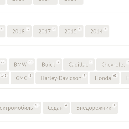
1
3
2
1
1
2018
2017
2015
2014
22
55
3
1
BMW
Buick
Cadillac
Chevrolet
145
2
9
65
GMC
Harley-Davidson
Honda
10
4
1
ектромобиль
Седан
Внедорожник