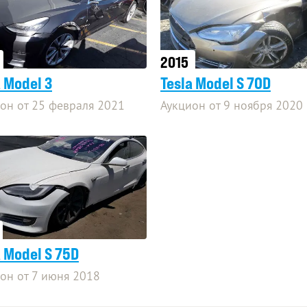
2015
a Model 3
Tesla Model S 70D
он от 25 февраля 2021
Аукцион от 9 ноября 2020
a Model S 75D
он от 7 июня 2018