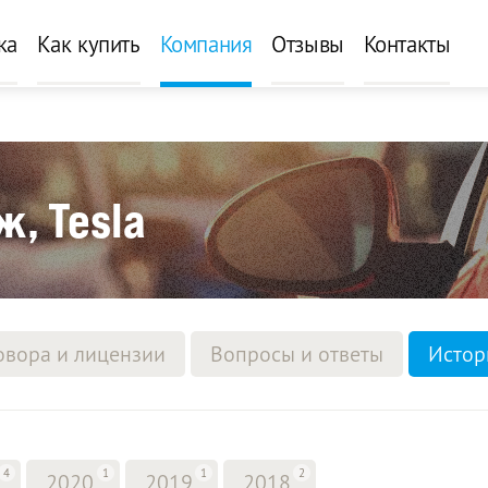
ка
Как купить
Компания
Отзывы
Контакты
, Tesla
овора и лицензии
Вопросы и ответы
Истор
4
1
1
2
2020
2019
2018