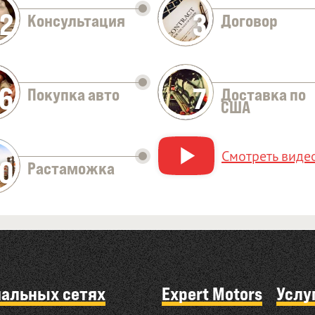
2
3
Консультация
Договор
Оставить заявку
6
7
Покупка авто
Доставка по
США
Смотреть видео
10
Растаможка
иальных сетях
Expert Motors
Услу