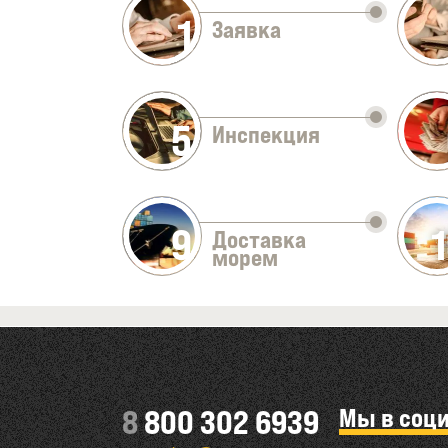
1
Заявка
5
Инспекция
9
Доставка
морем
Мы в соц
8
800 302 6939