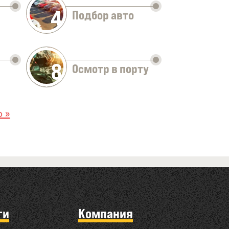
4
Подбор авто
8
Осмотр в порту
 »
ги
Компания