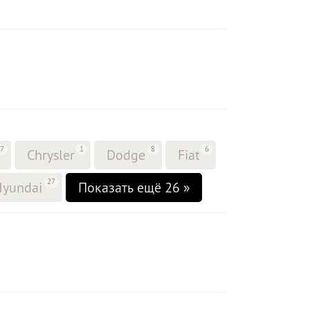
77
1
8
6
Chrysler
Dodge
Fiat
27
Hyundai
Показать ещё 26 »