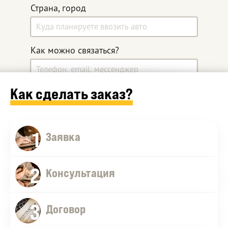
Страна, город
Как можно связаться?
Как сделать заказ?
Какой автомобиль ищите?
1
Дополнительные комментарии
Заявка
2
Консультация
3
Договор