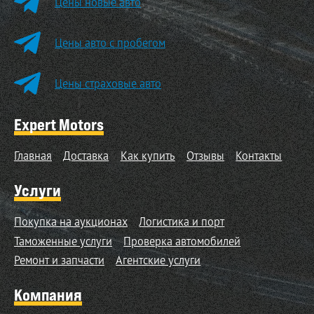
Цены новые авто
Цены авто с пробегом
Цены страховые авто
Expert Motors
Главная
Доставка
Как купить
Отзывы
Контакты
Услуги
Покупка на аукционах
Логистика и порт
Таможенные услуги
Проверка автомобилей
Ремонт и запчасти
Агентские услуги
Компания