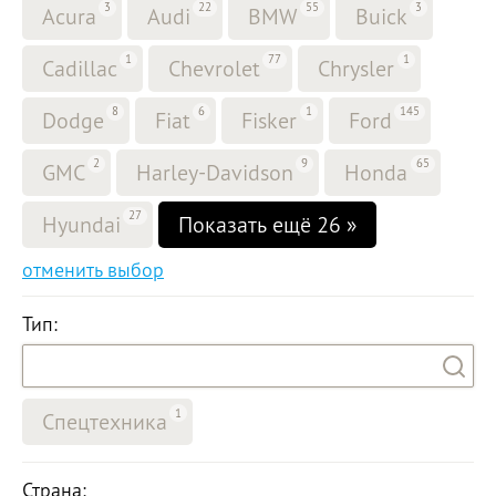
3
22
55
3
Acura
Audi
BMW
Buick
1
77
1
Cadillac
Chevrolet
Chrysler
8
6
1
145
Dodge
Fiat
Fisker
Ford
2
9
65
GMC
Harley-Davidson
Honda
27
Hyundai
Показать ещё 26 »
отменить выбор
Тип:
1
Спецтехника
Страна: