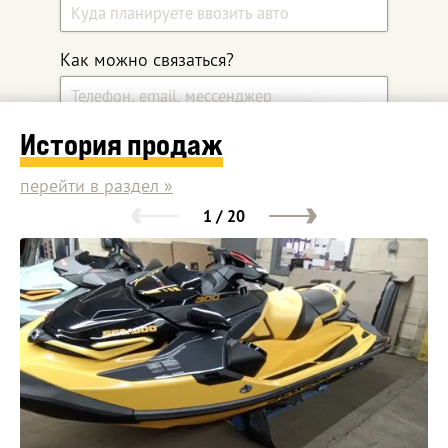
Как можно связаться?
История продаж
Какой автомобиль ищите?
перейти в раздел »
1 / 20
Дополнительные комментарии
Оставить заявку