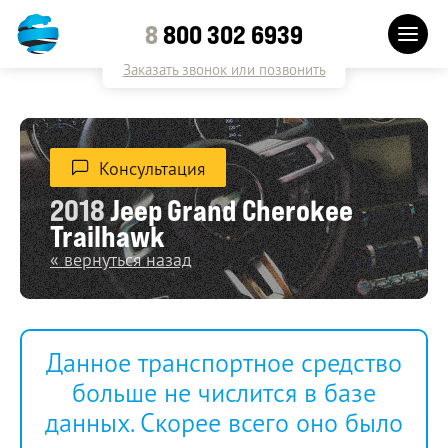
8
800 302 6939
Заказать звонок или позвонить
Консультация
2018
Jeep Grand Cherokee
Trailhawk
« вернуться назад
Данное транспортное средство
больше не числится в базе
данных. Скорее всего оно было