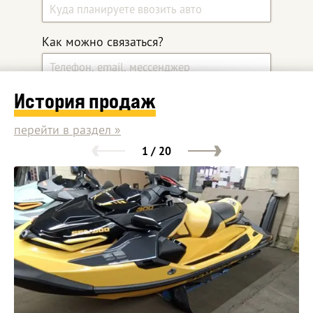
Как можно связаться?
История продаж
Какой автомобиль ищите?
перейти в раздел »
1 / 20
Дополнительные комментарии
Оставить заявку