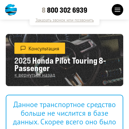
8
800 302 6939
Заказать звонок или позвонить
Консультация
2025
Honda Pilot Touring 8-
Passenger
« вернуться назад
Данное транспортное средство
больше не числится в базе
данных. Скорее всего оно было