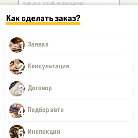
Как сделать заказ?
Какой автомобиль ищите?
1
Дополнительные комментарии
Заявка
2
Консультация
3
Договор
4
Оставить заявку
Подбор авто
5
Инспекция