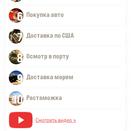
6
Покупка авто
7
Доставка по США
8
Осмотр в порту
9
Доставка морем
10
Растаможка
Смотреть видео »