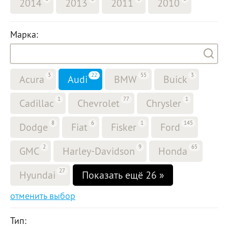
2014
2013
2011
2010
Марка:
3
22
55
3
Acura
Audi
BMW
Buick
1
77
1
Cadillac
Chevrolet
Chrysler
8
6
1
145
Dodge
Fiat
Fisker
Ford
2
9
65
GMC
Harley-Davidson
Honda
27
Hyundai
Показать ещё 26 »
отменить выбор
Тип: